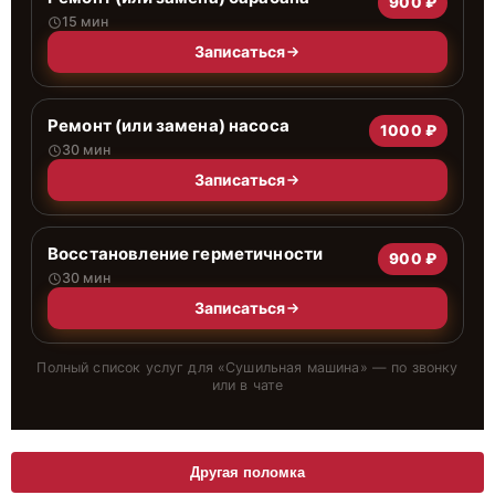
900 ₽
15 мин
Записаться
Ремонт (или замена) насоса
1000 ₽
30 мин
Записаться
Восстановление герметичности
900 ₽
30 мин
Записаться
Полный список услуг для «
Сушильная машина
» — по звонку
или в чате
Другая поломка