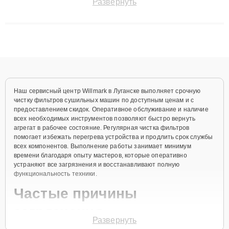
Развернуть
сохранением гарантии до 3 лет. Наши мастера решают
сложные случаи: от замены матриц и материнских плат до
ремонта после залития и восстановления данных. Благодаря
высокой квалификации и ответственному подходу клиенты
получают быстрый, качественный ремонт и понятные
объяснения по результатам диагностики.
Наш сервисный центр Willmark в Луганске выполняет срочную
чистку фильтров сушильных машин по доступным ценам и с
предоставлением скидок. Оперативное обслуживание и наличие
всех необходимых инструментов позволяют быстро вернуть
агрегат в рабочее состояние. Регулярная чистка фильтров
помогает избежать перегрева устройства и продлить срок службы
всех компонентов. Выполнение работы занимает минимум
времени благодаря опыту мастеров, которые оперативно
устраняют все загрязнения и восстанавливают полную
функциональность техники.
Частые причины
загрязнения
Развернуть