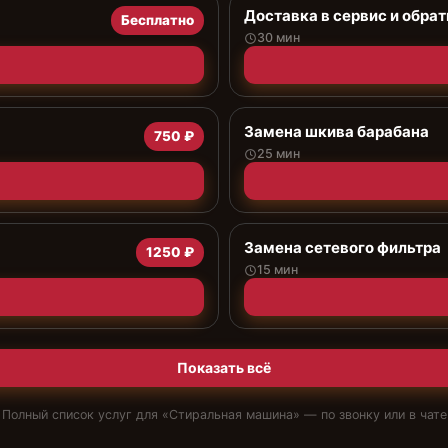
Доставка в сервис и обрат
Бесплатно
30 мин
Замена шкива барабана
750 ₽
25 мин
Замена сетевого фильтра
1250 ₽
15 мин
Показать всё
Полный список услуг для «
Стиральная машина
» — по звонку или в чате