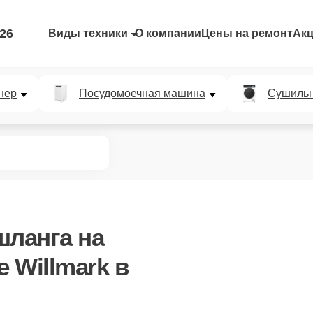
-26
Виды техники
О компании
Цены на ремонт
Ак
нер
Посудомоечная машина
Сушиль
шланга
на
 Willmark в