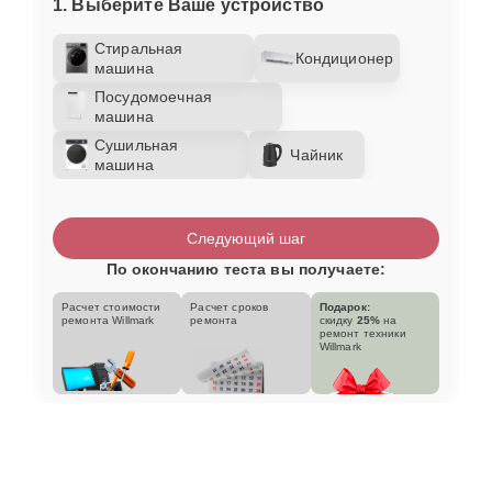
1. Выберите Ваше устройство
Стиральная
Кондиционер
машина
Посудомоечная
машина
Сушильная
Чайник
машина
Следующий шаг
По окончанию теста вы получаете:
Расчет стоимости
Расчет сроков
Подарок:
ремонта Willmark
ремонта
скидку
25%
на
ремонт техники
Willmark