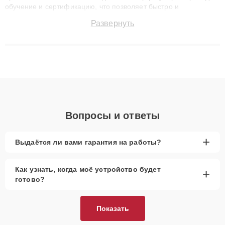
обучение и сертификацию, что позволяет быстро и
точноdiagnostikировать поломки и восстанавливать технику с
Развернуть
сохранением гарантии до 3 лет. Наши мастера решают
сложные случаи: от замены матриц и материнских плат до
ремонта после залития и восстановления данных. Благодаря
высокой квалификации и ответственному подходу клиенты
получают быстрый, качественный ремонт и понятные
объяснения по результатам диагностики.
Вопросы и ответы
+
Выдаётся ли вами гарантия на работы?
Как узнать, когда моё устройство будет
+
готово?
Показать