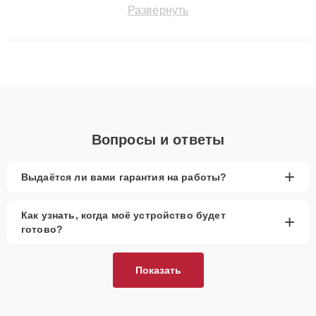
точноdiagnostikировать поломки и восстанавливать технику с
Развернуть
сохранением гарантии до 3 лет. Наши мастера решают
сложные случаи: от замены матриц и материнских плат до
ремонта после залития и восстановления данных. Благодаря
высокой квалификации и ответственному подходу клиенты
получают быстрый, качественный ремонт и понятные
объяснения по результатам диагностики.
Вопросы и ответы
+
Выдаётся ли вами гарантия на работы?
Как узнать, когда моё устройство будет
+
готово?
Показать