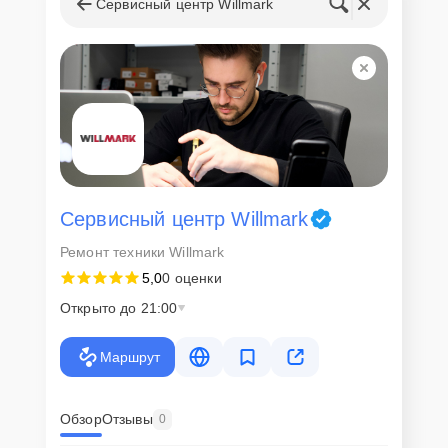
запчастей
Сервисный центр Willmark
Для всех клиентов действуют демократичные и фиксированные
цены. Конечная стоимость работ обсуждается с клиентом и не в
коем случае не может измениться в процессе работ. Сервис не
навязывает клиентам дополнительные услуги и не
предусматривает скрытые платежи. Рассчитать предварительную
стоимость ремонта можно с помощью нашего
Калькулятора
.
Скорость диагностики и
ремонта
Сервисный центр Willmark
Ремонт техники Willmark
Наша компания ценит время клиентов и понимает важность
5,0
0 оценки
оперативного решения любых вопросов. В среднем, ремонт
занимает не более трех часов, поэтому в большинстве случаев
Открыто до 21:00
клиент сможет забрать свой гаджет в этот же день. При
необходимости предоставляется услуга экспресс-ремонта.
Маршрут
Внимание! Устройство отправляется на ремонт только после
согласования вариантов запчастей и стоимости ремонта с
клиентом. Стоимость ремонта фиксируется и не может быть
изменена в процессе или после завершения работ.
Обзор
Отзывы
0