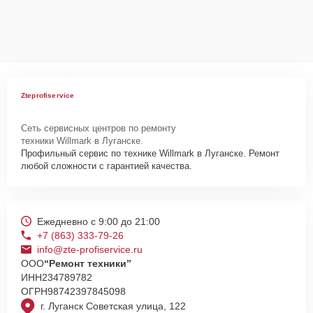
Сервисный центр Zte-Profiservice несет полную ответственность
за сохранность техники и безопасность личных данных на
ремонтируемых устройствах клиентов, в соответствии с
действующим законодательством Российской Федерации.
Как начать ремонт
Для запуска процесса ремонта стиральной машины Willmark WMS-
Zteprofiservice
53PT нужно просто оставить
Заявку на сайте
или позвонить
телефону горячей линии: +7 (863) 333-79-26. Наши специалисты
Сеть сервисных центров по ремонту
оперативно проконсультируют по всем необходимым вопросам,
техники Willmark в Луганске.
запишут на диагностику, подскажут с вариантами курьерской
Профильный сервис по технике Willmark в Луганске. Ремонт
доставки или оформят выезд мастера в удобное время и место.
любой сложности с гарантией качества.
Ежедневно с 9:00 до 21:00
+7 (863) 333-79-26
info@zte-profiservice.ru
ООО
“Ремонт техники”
ИНН
234789782
ОГРН
98742397845098
г. Луганск Советская улица, 122