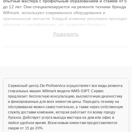
опытные мастера с профильным образованием и стажем от 5
до 12 лет. Они специализируются на ремонте техники бренда
Willmark, используют современное оборудование и
оригинальные запчасти. Каждый инженер регулярно проходит
обучение и сертификацию, что позволяет быстро и
точноdiagnostikировать поломки и восстанавливать технику с
Развернуть
сохранением гарантии до 3 лет. Наши мастера решают
сложные случаи: от замены матриц и материнских плат до
ремонта после залития и восстановления данных. Благодаря
высокой квалификации и ответственному подходу клиенты
получают быстрый, качественный ремонт и понятные
объяснения по результатам диагностики.
Сервисный центр Zte-Profiservice осуществляет все виды ремонта
стиральных машин Willmark модели WMS-53PT. Сервис
предлагает бесплатную консультацию, высокоточную диагностику
и фиксированные для всех клиентов цены. Передать технику на
обслуживание можно самостоятельно, а также через собственную
службу доставки компании, которая работает по всему городу
Луганск. Действует услуга выезда мастера на дом или офис в
любое удобное время. Всем новым клиентам предоставляются
скидки от 15 до 20%.