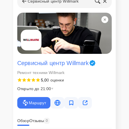
запчастей
Сервисный центр Willmark
Для всех клиентов действуют демократичные и фиксированные
цены. Конечная стоимость работ обсуждается с клиентом и не в
коем случае не может измениться в процессе работ. Сервис не
навязывает клиентам дополнительные услуги и не
предусматривает скрытые платежи. Рассчитать предварительную
стоимость ремонта можно с помощью нашего
Калькулятора
.
Скорость диагностики и
ремонта
Сервисный центр Willmark
Ремонт техники Willmark
Наша компания ценит время клиентов и понимает важность
5,0
0 оценки
оперативного решения любых вопросов. В среднем, ремонт
занимает не более трех часов, поэтому в большинстве случаев
Открыто до 21:00
клиент сможет забрать свой гаджет в этот же день. При
необходимости предоставляется услуга экспресс-ремонта.
Маршрут
Внимание! Устройство отправляется на ремонт только после
согласования вариантов запчастей и стоимости ремонта с
клиентом. Стоимость ремонта фиксируется и не может быть
изменена в процессе или после завершения работ.
Обзор
Отзывы
0