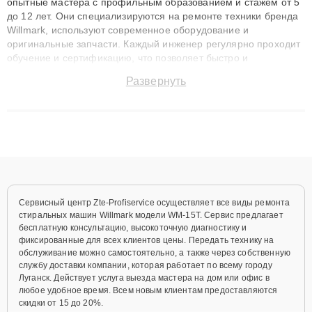
опытные мастера с профильным образованием и стажем от 5
до 12 лет. Они специализируются на ремонте техники бренда
Willmark, используют современное оборудование и
оригинальные запчасти. Каждый инженер регулярно проходит
обучение и сертификацию, что позволяет быстро и
точноdiagnostikировать поломки и восстанавливать технику с
Развернуть
сохранением гарантии до 3 лет. Наши мастера решают
сложные случаи: от замены матриц и материнских плат до
ремонта после залития и восстановления данных. Благодаря
высокой квалификации и ответственному подходу клиенты
получают быстрый, качественный ремонт и понятные
объяснения по результатам диагностики.
Сервисный центр Zte-Profiservice осуществляет все виды ремонта
стиральных машин Willmark модели WM-15T. Сервис предлагает
бесплатную консультацию, высокоточную диагностику и
фиксированные для всех клиентов цены. Передать технику на
обслуживание можно самостоятельно, а также через собственную
службу доставки компании, которая работает по всему городу
Луганск. Действует услуга выезда мастера на дом или офис в
любое удобное время. Всем новым клиентам предоставляются
скидки от 15 до 20%.