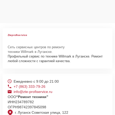
Сервисный центр Zte-Profiservice несет полную ответственность
за сохранность техники и безопасность личных данных на
ремонтируемых устройствах клиентов, в соответствии с
действующим законодательством Российской Федерации.
Как начать ремонт
Для запуска процесса ремонта стиральной машины Willmark WM-
Zteprofiservice
15T нужно просто оставить
Заявку на сайте
или позвонить
телефону горячей линии: +7 (863) 333-79-26. Наши специалисты
Сеть сервисных центров по ремонту
оперативно проконсультируют по всем необходимым вопросам,
техники Willmark в Луганске.
запишут на диагностику, подскажут с вариантами курьерской
Профильный сервис по технике Willmark в Луганске. Ремонт
доставки или оформят выезд мастера в удобное время и место.
любой сложности с гарантией качества.
Ежедневно с 9:00 до 21:00
+7 (863) 333-79-26
info@zte-profiservice.ru
ООО
“Ремонт техники”
ИНН
234789782
ОГРН
98742397845098
г. Луганск Советская улица, 122