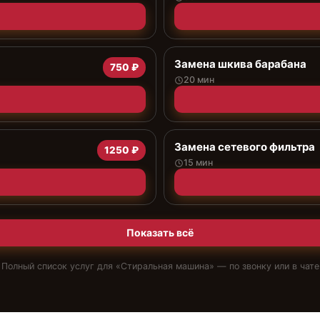
Замена шкива барабана
750 ₽
20 мин
Замена сетевого фильтра
1250 ₽
15 мин
Показать всё
Полный список услуг для «
Стиральная машина
» — по звонку или в чате