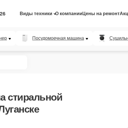
-26
Виды техники
О компании
Цены на ремонт
Ак
нер
Посудомоечная машина
Сушиль
а стиральной
Луганске