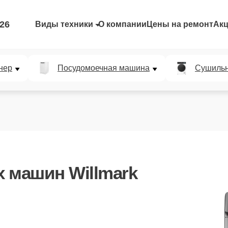
-26
Виды техники
О компании
Цены на ремонт
Ак
нер
Посудомоечная машина
Сушиль
 машин Willmark