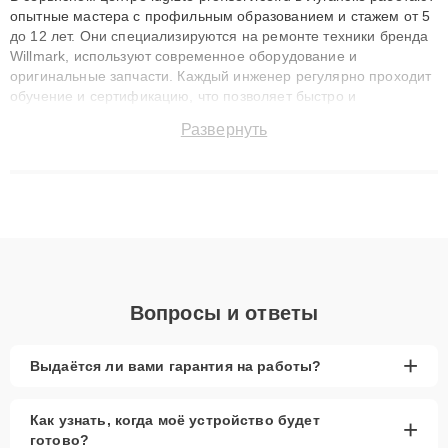
опытные мастера с профильным образованием и стажем от 5
до 12 лет. Они специализируются на ремонте техники бренда
Willmark, используют современное оборудование и
оригинальные запчасти. Каждый инженер регулярно проходит
обучение и сертификацию, что позволяет быстро и
точноdiagnostikировать поломки и восстанавливать технику с
Развернуть
сохранением гарантии до 3 лет. Наши мастера решают
сложные случаи: от замены матриц и материнских плат до
ремонта после залития и восстановления данных. Благодаря
высокой квалификации и ответственному подходу клиенты
получают быстрый, качественный ремонт и понятные
объяснения по результатам диагностики.
Вопросы и ответы
+
Выдаётся ли вами гарантия на работы?
Как узнать, когда моё устройство будет
+
готово?