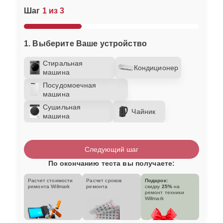
Шаг
1 из 3
1. Выберите Ваше устройство
Стиральная
Кондиционер
машина
Посудомоечная
машина
Сушильная
Чайник
машина
Следующий шаг
По окончанию теста вы получаете:
Расчет стоимости
Расчет сроков
Подарок:
ремонта Willmark
ремонта
скидку
25%
на
ремонт техники
Willmark