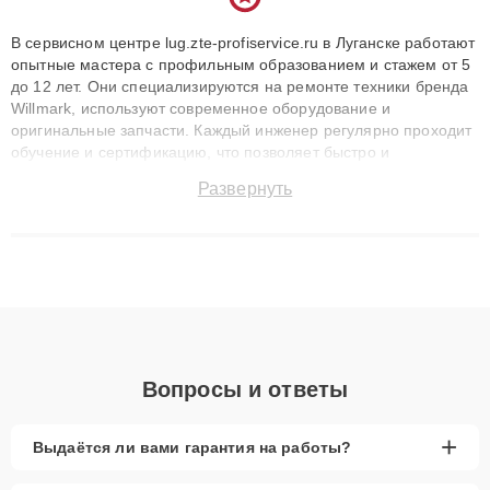
В сервисном центре lug.zte-profiservice.ru в Луганске работают
опытные мастера с профильным образованием и стажем от 5
до 12 лет. Они специализируются на ремонте техники бренда
Willmark, используют современное оборудование и
оригинальные запчасти. Каждый инженер регулярно проходит
обучение и сертификацию, что позволяет быстро и
точноdiagnostikировать поломки и восстанавливать технику с
Развернуть
сохранением гарантии до 3 лет. Наши мастера решают
сложные случаи: от замены матриц и материнских плат до
ремонта после залития и восстановления данных. Благодаря
высокой квалификации и ответственному подходу клиенты
получают быстрый, качественный ремонт и понятные
объяснения по результатам диагностики.
Вопросы и ответы
+
Выдаётся ли вами гарантия на работы?