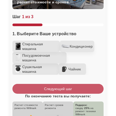
расчет стоимости и сроков
Шаг
1 из 3
1. Выберите Ваше устройство
Стиральная
Кондиционер
машина
Посудомоечная
машина
Сушильная
Чайник
машина
Следующий шаг
По окончанию теста вы получаете:
Расчет стоимости
Расчет сроков
Подарок:
ремонта Willmark
ремонта
скидку
25%
на
ремонт техники
Willmark