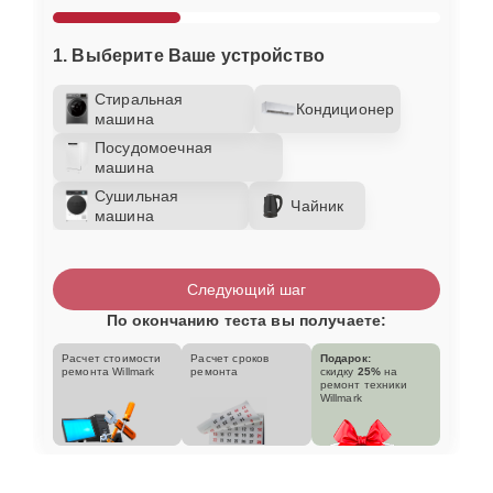
1. Выберите Ваше устройство
Стиральная
Кондиционер
машина
Посудомоечная
машина
Сушильная
Чайник
машина
Следующий шаг
По окончанию теста вы получаете:
Расчет стоимости
Расчет сроков
Подарок:
ремонта Willmark
ремонта
скидку
25%
на
ремонт техники
Willmark