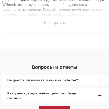
Willmark, используют современное оборудование и
оригинальные запчасти. Каждый инженер регулярно проходит
обучение и сертификацию, что позволяет быстро и
точноdiagnostikировать поломки и восстанавливать технику с
Развернуть
сохранением гарантии до 3 лет. Наши мастера решают
сложные случаи: от замены матриц и материнских плат до
ремонта после залития и восстановления данных. Благодаря
высокой квалификации и ответственному подходу клиенты
получают быстрый, качественный ремонт и понятные
объяснения по результатам диагностики.
Вопросы и ответы
+
Выдаётся ли вами гарантия на работы?
Как узнать, когда моё устройство будет
+
готово?