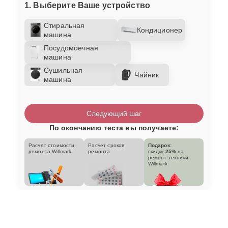
1. Выберите Ваше устройство
Стиральная
Кондиционер
машина
Посудомоечная
машина
Сушильная
Чайник
машина
Следующий шаг
По окончанию теста вы получаете:
Расчет стоимости
Расчет сроков
Подарок:
ремонта Willmark
ремонта
скидку
25%
на
ремонт техники
Willmark