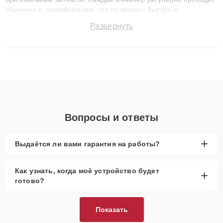
обучение и сертификацию, что позволяет быстро и
точноdiagnostikировать поломки и восстанавливать технику с
Развернуть
сохранением гарантии до 3 лет. Наши мастера решают
сложные случаи: от замены матриц и материнских плат до
ремонта после залития и восстановления данных. Благодаря
высокой квалификации и ответственному подходу клиенты
получают быстрый, качественный ремонт и понятные
объяснения по результатам диагностики.
Вопросы и ответы
+
Выдаётся ли вами гарантия на работы?
Как узнать, когда моё устройство будет
+
готово?
Показать