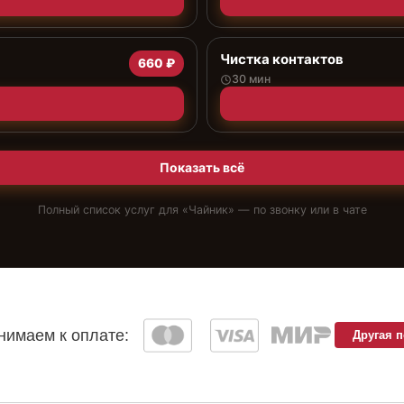
Чистка контактов
660 ₽
30 мин
Показать всё
Полный список услуг для «
Чайник
» — по звонку или в чате
имаем к оплате:
Другая 