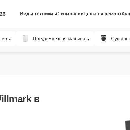
-26
Виды техники
О компании
Цены на ремонт
Ак
нер
Посудомоечная машина
Сушиль
illmark
в